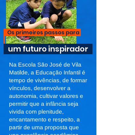
Os primeiros passos para
um futuro inspirador
Na Escola São José de Vila
Matilde, a Educação Infantil é
tempo de vivências, de formar
vínculos, desenvolver a
autonomia, cultivar valores e
permitir que a infância seja
vivida com plenitude,
encantamento e respeito, a
partir de uma proposta que