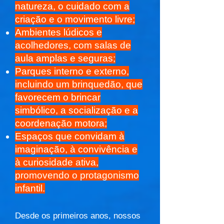
natureza, o cuidado com a
criação e o movimento livre;
Ambientes lúdicos e
acolhedores, com salas de
aula amplas e seguras;
Parques interno e externo,
incluindo um brinquedão, que
favorecem o brincar
simbólico, a socialização e a
coordenação motora;
Espaços que convidam à
imaginação, à convivência e
à curiosidade ativa,
promovendo o protagonismo
infantil.
Desde os primeiros anos, nossos