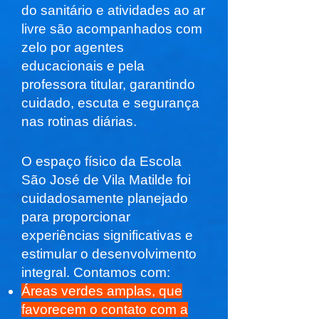
do sanitário e atividades ao ar
livre são acompanhados com
zelo por agentes
educacionais e pela
professora titular, garantindo
cuidado, escuta e segurança
nas rotinas diárias.
O espaço físico da Escola
São José de Vila Matilde foi
cuidadosamente planejado
para proporcionar
experiências significativas e
estimular o desenvolvimento
integral. Contamos com:
Áreas verdes amplas, que
favorecem o contato com a