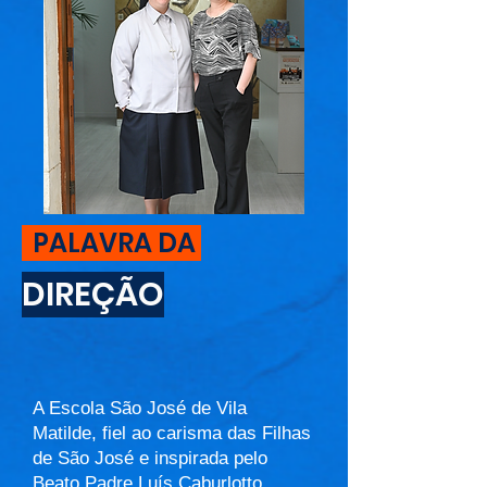
PALAVRA DA
DIREÇÃO
A Escola São José de Vila
Matilde, fiel ao carisma das Filhas
de São José e inspirada pelo
Beato Padre Luís Caburlotto,