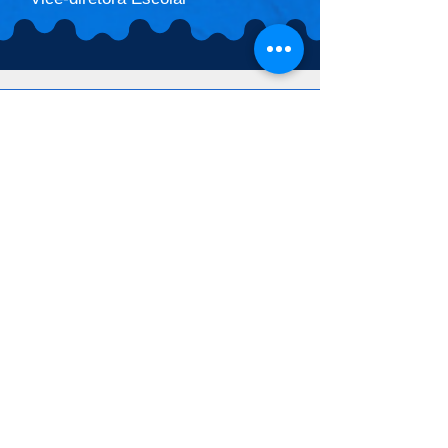
ENTRE EM CONTATO
(11) 96467-
2111
(11) 99027-2239
NOSSO ENDEREÇO